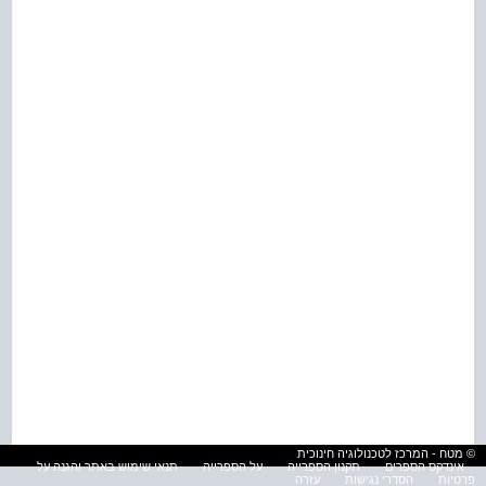
© מטח - המרכז לטכנולוגיה חינוכית
אינדקס הספרים
תקנון הספרייה
על הספרייה
תנאי שימוש באתר והגנה על
פרטיות
הסדרי נגישות
עזרה