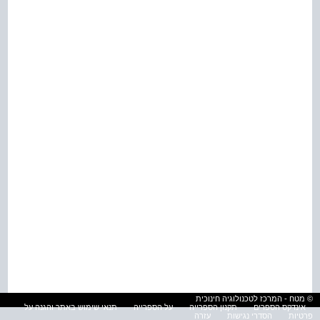
© מטח - המרכז לטכנולוגיה חינוכית
אינדקס הספרים
תקנון הספרייה
על הספרייה
תנאי שימוש באתר והגנה על
פרטיות
הסדרי נגישות
עזרה