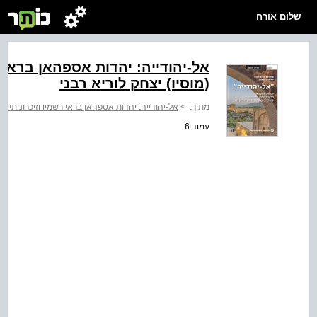
שלום אורח
אל-יהודייה: יהדות אספהאן בראי ר
(מוסיו) יצחק לוריא רבני
מתוך:
>
אל-יהודייה: יהדות אספהאן בראי רשמיו וזיכרונותיו של
עמוד:6