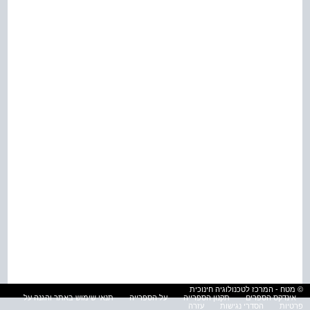
© מטח - המרכז לטכנולוגיה חינוכית
אינדקס הספרים
תקנון הספרייה
על הספרייה
תנאי שימוש באתר והגנה על
פרטיות
הסדרי נגישות
עזרה