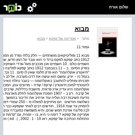
שלום אורח
מבוא
מתוך:
>
אמריקה של קפקא
>
מבוא
עמוד:11
1912 כתב קפקא למקס ברוד כי הוא עובד על רומן חדש, שרו
השמיים כולם . 10 השמיים אכן מככבים מעל גורדי
בפרק הסיום . ב – 11 בנובמבר 1912 כ
"תיאטרון אוקל
בנמל ניו – יורק, ומשם הוא עושה את דרכו מערבה, אל לב הח
תוכניתו ומחליט להתעכב באוקלהומה — בעבר נחלת האינדיאנ
להצטרף למעין תיאטרון / קרקס / שְדה – מרוצים ענק, המכונ
אוקלהומה היא עדיין ארץ פראית, מיושבת בדלילות, שרבים מ
אל קרבה . רק ב – 1907 הופכת אוקלהומה לחל
נודעת חשיבות רבה ועליה עוד ארחיב את הדיבור בהמשך . ש
כשלושה חודשים . הם מ
להמתין עד שנת 1914 , חודשים רבים לאחר שקפ
התחלות הכתיבה של קפקא, ראו 19 - 1 : 2002 , ) . Rolleston ( ed