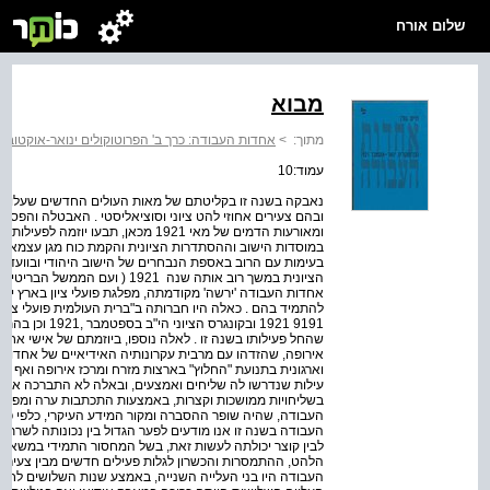
שלום אורח
מבוא
מתוך:
>
אחדות העבודה: כרך ב' הפרוטוקולים ינואר-אוקטובר 1921
עמוד:10
נאבקה בשנה זו בקליטתם של מאות העולים החדשים שעלו מג
ובהם צעירים אחוזי להט ציוני וסוציאליסטי . האבטלה והפס
ומאורעות הדמים של מאי 1921 מכאן, תבע
במוסדות הישוב וההסתדרות הציונית והקמת כוח מגן עצמאי, 
בעימות עם הרוב באספת הנבחרים של הישוב היהודי ובוועד ה
הציונית במשך רוב אותה שנה ­ 1921 
אחדות העבודה 'ירשה' מקודמתה, מפלגת פועלי ציון בארץ ישרא
להתמיד בהם . כאלה היו חברותה ב"ברית העולמית פועלי ציו
9191­ 1921 ובקו
שהחל פעילותו בשנה זו . לאלה נוספו, ביוזמתם של אישי אחד
אירופה, שהזדהו עם מרבית עקרונותיה האידיאיים של אחדות 
וארגונית בתנועת "החלוץ" בארצות מזרח ומרכז אירופה ואף ב
עילות שנדרשו לה שליחים ואמצעים, ובאלה לא התברכה אחדו
בשליחויות ממושכות וקצרות, באמצעות התכתבות ערה ומפורטת
העבודה, שהיה שופר ההסברה ומקור המידע העיקרי, כלפי פני
העבודה בשנה זו אנו מודעים לפער הגדול בין נכונותה לשרת י
לבין קוצר יכולתה לעשות זאת, בשל המחסור התמידי במשאבים וב
הלהט, ההתמסרות והכשרון לגלות פעילים חדשים מבין צעירי 
העבודה היו בני העלייה השנייה, באמצע שנות השלושים לחיי