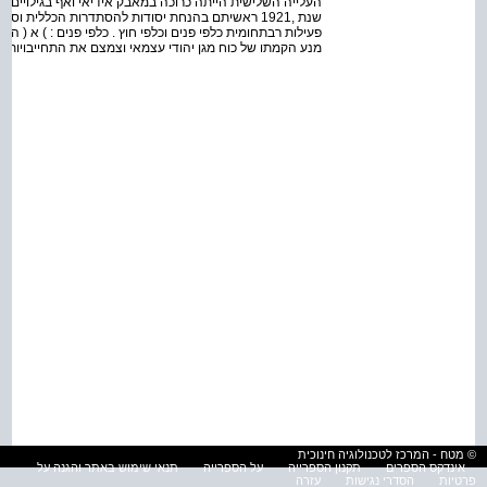
העלייה השלישית הייתה כרוכה במאבק אידיאי ואף בגילויים המ
שנת ,1921 ראשיתם בהנחת יסודות להסתדרות הכללית וס
פעילות רב­תחומית כלפי פנים וכלפי חוץ . כלפי פנים : ) א (
מנע הקמתו של כוח מגן יהודי עצמאי וצמצם את התחייבויותיו 
© מטח - המרכז לטכנולוגיה חינוכית
אינדקס הספרים
תקנון הספרייה
על הספרייה
תנאי שימוש באתר והגנה על
פרטיות
הסדרי נגישות
עזרה