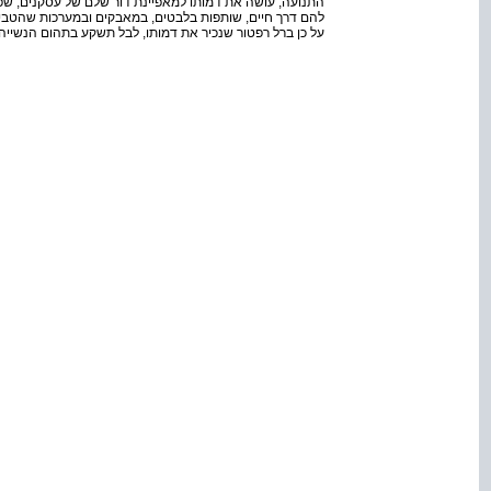
התנועה, עושה את דמותו למאפיינת דור שלם של עסקנים, שפע
להם דרך חיים, שותפות בלבטים, במאבקים ובמערכות שהטביע
על כן ברל רפטור שנכיר את דמותו, לבל תשקע בתהום הנשייה 