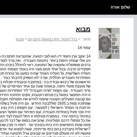
שלום אורח
מבוא
מתוך:
>
ברל רפטור: חזון במעשה היום-יום
>
מבוא
עמוד:14
והן אולי שנותיו היפות ביותר ­ כתנועת העבודה . ואין צריך לומ
ברבים ממפעליה ומעשיה של התנועה, ראוי להיכלל בזכרון ההיס
תפקידים הרבה, ובכל אחד מהם מצוי היה באחד מצמתי ההכר
העליה השלישית, גל העליה האחד שהיה כמעט על טהרת תנוע
הסתדרות העובדים הכללית, אף כי לא הספיק להיבחר כציר . 
הראשונים של כיבוש עבודה בה : במחצבה ובעבודת סבלות בנ
של מועצת פועלי חיפה, ובאותה שעה גם אחד המייסדים של ארג
גדוד העבודה . עם הקמת "מרכז העבודה" ליד הסתדרות העובד
זו היה המקשר בפועל בין פנחס רוטנברג, מקים התחנה ההידרו
עם קבוצת הפעילים הקטנה שיזמה לחדש את הפעילות הקבלנ
שמתוכה צמת ב­ 1935 סולל­בונה החדש . גם היה 
הרחבת צי הסוחר הישראלי ) למעשה : עם הקמתו ( היה נציג 
היה וזבר פעיל באחדות העבודה, ועם האיחוד עם הפועל הצעי
במיוחד בחיפה עירו . במסגרת פעילותו זו החל לנטות לצד האו
את כל נפתולי דרכם הפוליטית, שהביאה בסופו של דבר לכינון 
ומאז שנות החמישים היה ביתו בקיבוץ יגור . דומה כי מבין 
ומעשיו לא היו מעולם מכריעים או קובעים גורל התנועה ועתיד