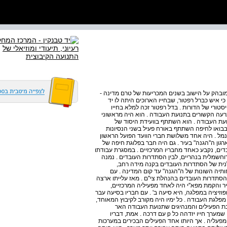
14 יעקב גורן וחומר דין הוא לגבי תנועה, שהטביעה חותם כה מובהק על הישוב בשנים המכריעות של טרם מדינה ­
ר כי איש כברל רפטור, שבחייו הארוכים היתה לו יד
טורי של הדורות . בדל רפטור זכה למלא בחייו
עה הקשורים בתנועת העבודה . הוא היה מראשוני
ת העבודה . הוא השתתף בוועידת היסוד של
בבואו לחיפה השתתף באורח פעיל בשני הנסיונות
מל . היה אחד משלושת חברי הוועד הפועל הראשון
ון ה''הגנה" בעיר . גם היה חבר בפלוגת חיפה של
ים, נקבע כאחד מחבריו המרכזיים . במסגרת עבודתו
­חשמלית בנהריים, לבין הסתדרות העובדים . נמנה
ית של הסתדרות העובדים בקנה מידה רחב,
פעיל בשלוחותיה השונות של ה''הגנה" עד קום המדינה . עם
הסתדרות העובדים בהנהלת צי''ם . מאז עלייתו ארצה
ר והקמת מפא''י היה לאחד מפעיליה המרכזיים,
פוזיציה במפלגה, היא סיעה ב' . עם חבריו בסיעה עבר
מפלגת העבודה . כל ימיו היה מקורב לקיבוץ המאוחד,
שכבת הפעילים והמנהיגים שתנועת העבודה האר
7ישראלית נתברכה בהם בימי פריחתה, קשה למצוא עוד אדם שמערך חייו יזדהה כל p עם דרכה . אמת, דבריו
 מפעליה . אך היותו אחד הפעילים הבכירים במערכות