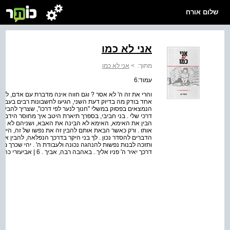
שלום אורח
אני לא כמו
מתוך:
>
אני לא כמו
עמוד:6
והרי את זה ה' לא אסר ? וגם חווה אינה מדברת עם אדם, לברר 
אחד בודק מה בדיוק דעת השני, הגיעו לחשבונות רבים בעבודת 
הנמצאים בפסוק במשלי "חנוך לנער לפי דרכו", שצריך להבין 
דרכי שלי . בני חביבי, בספרך תיארת היטב איך מחוסר הידבר
הבין את האימא, האימא לא הבינה את האבא, ושניהם לא הבינ
אותו . ורק כאשר הבאת אותם להבין זה את נפשו של זה, הילד ה
הדברים להסדר נכון . לךְ בני היקר בדרכך הנפלאה, להבין את 
ותזכה לבנות נפשות להנהגה נכונה ולעבודת ה' . יהי שכרך מ
דרכך יאיר ה' פניו אליך . באהבה רבה, אביך . 6 | אביעזרי כהן