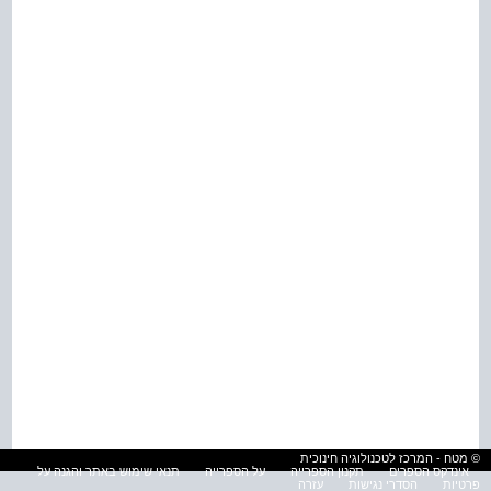
© מטח - המרכז לטכנולוגיה חינוכית
אינדקס הספרים
תקנון הספרייה
על הספרייה
תנאי שימוש באתר והגנה על
פרטיות
הסדרי נגישות
עזרה