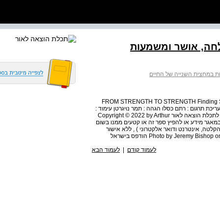
חה, אושר ומשמעות
ת במחצית השנייה של החיים
FROM STRENGTH TO STRENGTH Finding Suc
 העיון : גיא הרלינג עריכת תרגום : רתם כסלו הגהה : תמר נויגרטן עימוד :
יהודית שטרנברג © כל הזכויות בשפה העברית שמורות, 2024 לתכלת הוצאה לאור Copyright © 2022 by Arthur
סן במאגר מידע או להפיץ ספר זה או קטעים ממנו בשום
הקלטה, אינטרנט ודואר אלקטרוני ) , ללא אישור
לעמוד קודם
|
לעמוד הבא