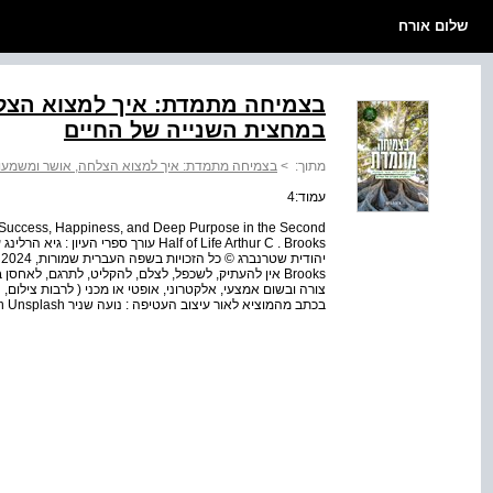
שלום אורח
בצמיחה מתמדת: איך למצוא הצל
במחצית השנייה של החיים
מתוך:
>
בצמיחה מתמדת: איך למצוא הצלחה, אושר ומשמעו
עמוד:4
cess, Happiness, and Deep Purpose in the Second
Half of Life Arthur C . Brooks עורך ספרי
Brooks אין להעתיק, לשכפל, לצלם, להקליט, לתרגם, לאח
צורה ובשום אמצעי, אלקטרוני, אופטי או מכני ( לרבות צילום, 
בכתב מהמוציא לאור עיצוב העטיפה : נועה שניר Photo by Jeremy Bishop on Unsplash הודפס בישראל