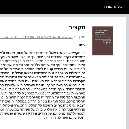
שלום אורח
תקציר
מתוך:
>
אלמלא מוראה של מלכות : אזרחים חרדים והמשטרי
עמוד:11
11 תקציר עוסק גם בשאלות רחבות יותר של זהות, שייכות ולג
במשטרה בקרב החרדים נמוך יותר, וכך גם הציון שהם מעניק
מעניקה להם . בקרב החרדים נמצאו הבדלים בין הקבוצות המ
האמון נמוך יותר . אף שבשאלות כלליות יותר של תחושת שייכו
ליהודים שאינם חרדים קטנים למדי, ההזדהות הערכית של הח
גם בשאלות בנוגע להוגנות המשטרה נמצאו הבדלים : החרדים
שהמשטרה פועלת לפי שיקולים מקצועיים וחשים שמופעל נגדם 
מקבוצות המיקוד ומהראיונות האישיים . עם זאת, החרדים אינ
ידווחו למשטרה בעת הצורך . הנחת העבודה היא שלמרות המח
הציבור החרדי צורך והכרה במשטרה יעילה ואפקטיבית . גישה
באמצעות עבודה "מלמטה" ( - up
המלצות המדיניות של מחקר זה מתייחסות לכמה תחומים : א 
תהליך מורכב, וככל הנראה צעירים חרדים במסלולי הישיבות ל
לצבא . גיוס כזה מחייב חשיבה על תהליכי ההכשרה ומסלולי ה
החרדית ובכך לחזק את הלגיטימיות של השירות במשטרה, וכן
לנסות וללמוד מניסיונם של חרדים וחרדיות ששירתו או משרתי
יחסיהם עם הקהילה החרדית .