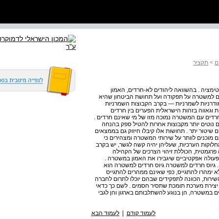
ם
>
תקציר
יטימציה . בהשוואה ליהודים לא-חרדים, האמון
ים למשטרה על תפקודה ועל תחושת הביטחון שהיא
ודרניות לשמרניות — בקרב הקבוצות השמרניות
ת וגאווה בזהות הישראלית הפערים בין חרדים
רדים עם המשטרה נמוכה מזו של מי שאינם חרדים .
 נוטים יותר מקבוצות אחרות להטיל ספק בהנחה
שיטור יתר . תחושות אלו קיבלו חיזוק גם בממצאים
ם מוכנים לוותר על שירותי המשטרה ומצהירים כי
לוקות הערכיות, שעליהן יהיה קשה לגשר, יש בקרב
 פרגמטית, הכוללת זיהוי הצרכים של הקהילה
bottom  ) תוכל ליצור ערוצי פעולה אפקטיביים שיגבירו את האמון במשטרה .
. גיוס חרדים למשטרה גיוס חרדים למשטרה הוא
א ימהרו להתגייס, כפי שאינם ממהרים להתגייס
שירות, הכוונה לתפקידים שבהם יוכלו לתרום לחברה
 יצירת מערכת תומכת שתסיר חסמים . לשם כך כדאי
ם במשטרה, הן בנוגע להשתלבותם בארגון והן לגבי
לעמוד קודם
|
לעמוד הבא