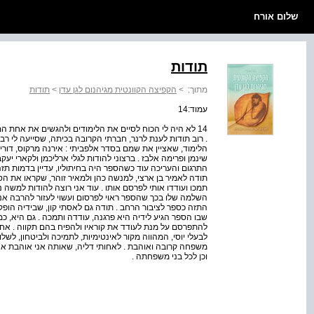
שלום אורח
תודות
מתוך:
>
הקפיצה הקוונטית מגיהנום לגן עדן
>
תודות
עמוד:14
14 לא היה לי הכוח לסיים את הלימודים ולהגשים את אחת ה
. רוב תודות לענת לרנר, חברתי הקרובה בכיתה, שסייעה לי ר
הלימוד, שאציין את שמם בסדר אלפביתי : אירנה מרקוס, דורית ד
שינמן ופרימה אלבז . ברצוני להודות לגלי ארליכמן ולקארי 
התרגום והעריכה עוד כשהספר היה בחיתוליו, עדיין בדמות תז
תודה לאמיר בן ארצי, למנשה כהן ולמאיר זוהר, שקראו את הספר
תמכו ועודדו אותי לפרסם אותו . עוד אני רוצה להודות למשה 
השלמה שלו בכך שהספר ראוי לפרסום ועשוי לעזור להרבה א
התזה כספר לציבור הרחב . תודה גם לאסתי קון, שבידיה הו
שבו הספר הגיע לידיה היא פרגנה, עודדה ותמכה . גם היא, כ
להתפרסם על מנת לעודד את קוראיו ולהפיח בהם תקווה . אחר
לבעלי יוסי, המהווה מקור לאינטימיות, לתמיכה ולביטחון, לשלוש 
משפחה קרובה ואוהבת . לאחותי דליה, שאותה אני אוהבת א
וכן לכל בני משפחתה .