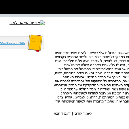
משאלות הגדולות שלי בחיים – להיות פסיכותרפיסטית
בות במהלך כל שנות הלימודים, וליתר החברים בקבוצת
רורי, דני לואיס, ליעד פז, נועה עלית סילברמן, ענת
יעקבי, שנטלו על עצמם באהבה גדולה את מלאכת
ה שהגשתי במסגרת לימודי הפסיכולוגיה התהליכית .
 ביסודיות רבה, העירו והאירו בידע ובחוכמה, פרגנו,
נישרי, העורך של הספר הנוכחי, שבזכות האמונה
נשים, התגברתי על הספקות שלי והסכמתי לפרסם את
פקדה העריכה הסופית והמדוקדקת של הספר, ושמהרגע
מו משה נשרי, שידרה לי מסר החלטי שהספר חייב
ונה חביבה אני רוצה להודות למשפחתי היקרה :
בנותינו המשותפות, לחתנינו ולנכדינו . יחדיו יצרנו
הבה עזה, שתמיד מחברת אותי למקור המשפחתי שלי
לעמוד קודם
|
לעמוד הבא