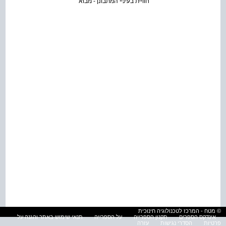
חוויית בעיניי המתבונן - מבוא
© מטח - המרכז לטכנולוגיה חינוכית
אינדקס הספרים
תקנון הספרייה
על הספרייה
תנאי שימוש באתר והגנה על
פרטיות
הסדרי נגישות
עזרה