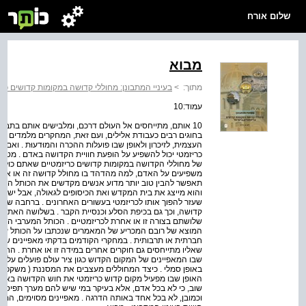
שלום אורח
מבוא
מתוך:
>
בעיניי המתבונן: מחוללי קדוּשה במקומות קדושים כר
עמוד:10
10 אותם, מתייחסים אל העולם דרכם, ומלבישים אותם בתבניו
בחוגים רבים כעבודת אלילים, ועם זאת, המחקרים מלמדים כ
העצמית, לזיכרון ולאופן שבו פועלות ההכרה והמוּדעוּת . ואם
כריזמטי יכול להשפיע על הופעת חוויית הקדושה באדם . מט
של מחוללי הקדושה במקומות קדושים כריזמטיים שאתם כולכם
משפיעים על האדם, למה מהדהד בו מחולל קדוּשה זה או אח
תאפשר להבין טוב יותר מדוע אנשים מקדשים את הכותל המערב
והוא מייצג את בית המקדש ואת הכיסופים לגאולה, אבל יש בו
שעזר להפוך אותו לכריזמטי בעשורים האחרונים . ברחבה שנבנת
קדוּשה, וכך גם בכיפת הסלע וכנסיית הקבר . בשלושה האתרי
שלושתם בצורה זו או אחרת לכריזמטיים . הכותל המערבי הוא
המוצא של רובם המכריע של המאמרים שנכתבו על הכותל עד כה
חברתית או תרבותית . במחקרי הקודמים בדקתי מאפיינים של ק
שאליו מתייחסים גם חוקרים אחרים במידה זו או אחרת . הח
שבו המאפיינים של המקום הקדוש כגון ציר עולם פועלים על 
באופן סמלי . כיצד המחוללים מעצבים את המסננת ( משקפת
האופן שבו מפעיל מקום קדוש כריזמטי את חוש הקדוּשה באדם ב
שוב, כי לא בכל אדם, אלא בעיקר במי שיש להם מערך תפיסה
וכמובן, לא בכל אחד באותה הדרגה . מאפיינים מסוימים, המו