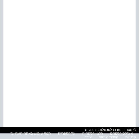
© מטח - המרכז לטכנולוגיה חינוכית
אינדקס הספרים
תקנון הספרייה
על הספרייה
תנאי שימוש באתר והגנה על
פרטיות
הסדרי נגישות
עזרה