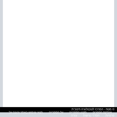
© מטח - המרכז לטכנולוגיה חינוכית
אינדקס הספרים
תקנון הספרייה
על הספרייה
תנאי שימוש באתר והגנה על
פרטיות
הסדרי נגישות
עזרה