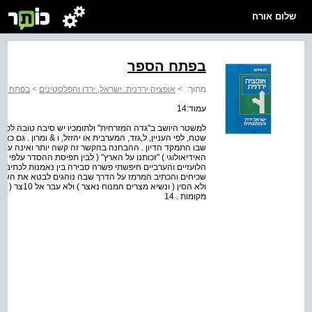
שלום אורח
בפתח הספר
מתוך:
>
אופציה ירדנית: ישראל, ירדן והפלסטינים
>
בפתח הס
עמוד:14
למשטר היושב ב"גדה המזרחית" ולתומכיו יש סיבה טובה לכנו
שטח, לפי העניין, ל,גזד, המערבית או יהזזל, ו & ומרון . גם 
שבו התמקד הדיון . ההבחנה בהקשר זה קשה יותר ואינה עקבית,
האידיאולוגי ) "זכותנו על הארץ" ( לבין תפיסת ההסדר על­פי 
הלועזיים והערביים חיפשתי פשרה סבירה בין נאמנות לכתיב 
ולא הסין ( ונ
מקומות . 14