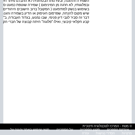
השמירה וההגנה, ובעירנותו הבטחונית לא התבלט מיתר חלקי 
ובפלוגותיו, לא חרגה מן המינימום ) שמירה שוטפת כמעט סמלית
בשימוש בנשק למתי­מעט ( המקובל ברוב הישובים היהודיים בארץ
שיש מקום להנחה, שפרסום העיסוק או הדיון בשמירה והגנה נמ
דבר זה סביר לגבי דיון פנימי, שבו נמנעו, בגדוד העבודה, ב"קיב
קבע חקלאי קיבוצי, ואילו ''פלוגה" היתה קבוצה של חברי הקיב
© מטח - המרכז לטכנולוגיה חינוכית
אינדקס הספרים
תקנון הספרייה
על הספרייה
תנאי שימוש באתר והגנה על
פרטיות
הסדרי נגישות
עזרה