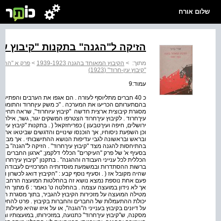
שלום אורח
הזיקה ל"הגנה" בתקנות "קיבוץ עין-חרו
מתוך:
>
הקיבוץ המאוחד בהגנה 1939-1923
>
פרק א "ההגנה
"קיבוץ עין-חרוד" (1923)
עמוד:9
כ­ 40 חברים מתל­יוסף לעזרה . הם אגפו את הערבים והפתי
בהםתערותם הכריעו את המערכה . "כ משק עין­חרוד והתומכים
מסגרת קיבוצית ארצית חדשה ­ "קיבוץ עיו­חרוד", שראה תחילה
עיךחרוד . לקיבוץ עיךחרוד הצטרפו המשקים יגור, גשר, אילת­ה
ירושלים, חיפה ועיךטבעון ) כפר­יחזקאל ( . בתקנות "קיבוץ עי
וכן השפעת ניסוחיו, אך הוכנסו שינויים והדגשים שביטאו את חיל
ובראש ובראשונה לגבי עדיפות הנושא ההתישבותי . אך מבחינת
בסעיף א' של פרק "העיקרים" הכללי דלקמן; "ארגון החברים 
ברשות ההסתדרות ובמשמעת מוסדותיה המרכזיים לעבודה ולהת
אך לא נידון במועצ
מטילה המועצה על מזכירות הקיבוץ להגביר, בתוך מסגרת הה
יכולת ההתעמלות של החברים והחברות בקיבוץ . פרט להחלטה זו
על דיונים בקיבוץ בענייני ה"הגנה", או על איזו שהיא פעילות 
מסקנה, ש"קיבוץ עיךחרוד" כתנועה, במזכירותו, במועצותיו ובפ