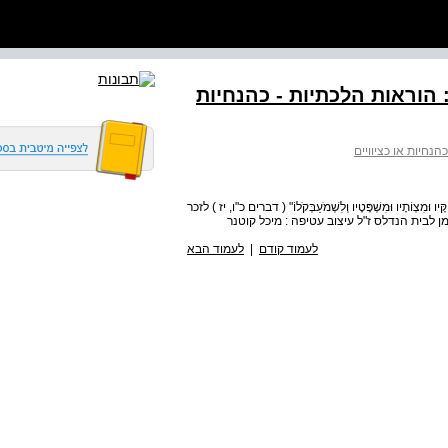
: הוראות הלכתיות - כהנחיות
כהנחיות או כציוויים
ָּיו וּמִצְוֹתָיו וּמִשְׁפָּטָיו וְלִשְׁמֹעַבְּקֹלוֹ" ( דברים כ"ו, יז ) לזכר
מן לבית הנדלס ז"ל עיצוב עטיפה : מיכל קוטנר
לעמוד קודם
|
לעמוד הבא