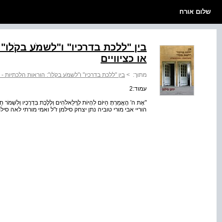
שלום אורח
בין "ללכת בדרכיו" ו"לשמֹע בקֹלו"
או כציוויים
מתוך:
>
בין "ללכת בדרכיו" ו"לשמֹע בקֹלו": הוראות הלכתיות - 
עמוד:2
"אֶת ה' הֶאֱמַרְתָּ הַיּוֹם לִהְיוֹת לְךָלֵאלֹהִים וְלָלֶכֶת בִּדְרָכָיו וְלִשְׁמֹר חֻק
הוריי אבי מורי טוביה נתן יצחק סילמן ז"ל ואמי מורתי לאה סיל