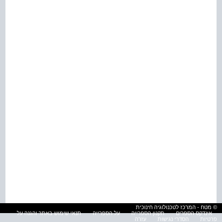
© מטח - המרכז לטכנולוגיה חינוכית
אינדקס הספרים
תקנון הספרייה
על הספרייה
תנאי שימוש באתר והגנה על
פרטיות
הסדרי נגישות
עזרה