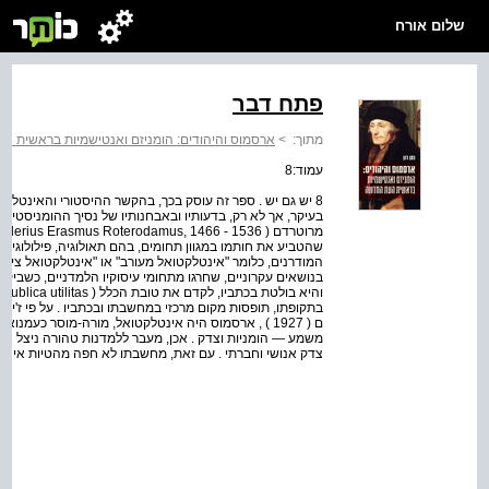
שלום אורח
פתח דבר
מתוך:
>
ארסמוס והיהודים: הומניזם ואנטישמיות בראשית 
עמוד:8
8 יש גם יש . ספר זה עוסק בכך, בהקשר ההיסטורי והאינטל
בעיקר, אך לא רק, בדעותיו ובאבחנותיו של נסיך ההומניסטים
שהטביע את חותמו במגוון תחומים, בהם תאולוגיה, פילולוגיה
המודרנים, כלומר "אינטלקטואל מעורב" או "אינטלקטואל ציבור
בנושאים עקרוניים, שחרגו מתחומי עיסוקיו הלמדניים, כשביקו
וה
בתקופתו, תופסות מקום מרכזי במחשבתו ובכתביו . על פי ז'יליֶן בּ
ם ( 1927 ) , ארסמוס היה אינטלקטואל, מורה-מוסר כעמ
משמע — הומניות וצדק . אכן, מעבר ללמדנות טהורה ניצל אר
צדק אנושי וחברתי . עם זאת, מחשבתו לא חפה מהטיות אינטל