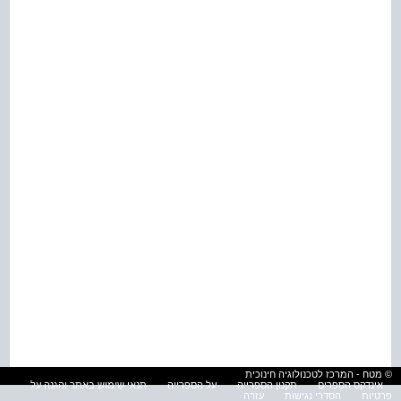
© מטח - המרכז לטכנולוגיה חינוכית
אינדקס הספרים
תקנון הספרייה
על הספרייה
תנאי שימוש באתר והגנה על
פרטיות
הסדרי נגישות
עזרה