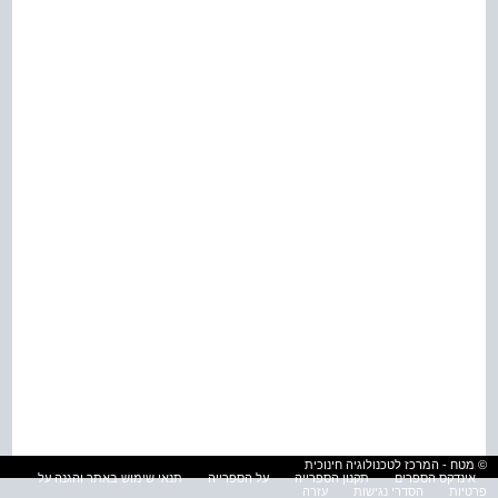
© מטח - המרכז לטכנולוגיה חינוכית
אינדקס הספרים
תקנון הספרייה
על הספרייה
תנאי שימוש באתר והגנה על
פרטיות
הסדרי נגישות
עזרה