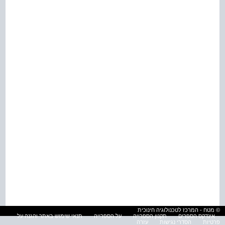
© מטח - המרכז לטכנולוגיה חינוכית
אינדקס הספרים
תקנון הספרייה
על הספרייה
תנאי שימוש באתר והגנה על
פרטיות
הסדרי נגישות
עזרה