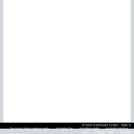
© מטח - המרכז לטכנולוגיה חינוכית
אינדקס הספרים
תקנון הספרייה
על הספרייה
תנאי שימוש באתר והגנה על
פרטיות
הסדרי נגישות
עזרה