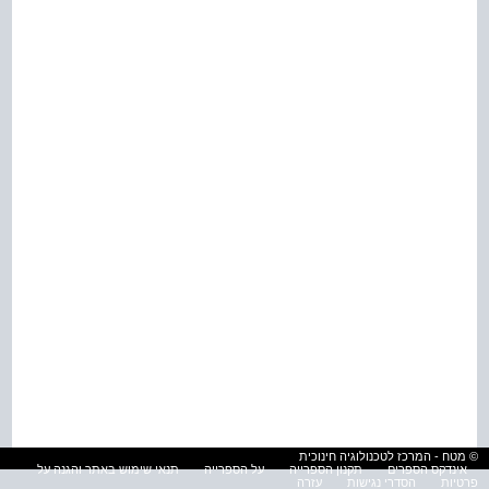
© מטח - המרכז לטכנולוגיה חינוכית
אינדקס הספרים
תקנון הספרייה
על הספרייה
תנאי שימוש באתר והגנה על
פרטיות
הסדרי נגישות
עזרה