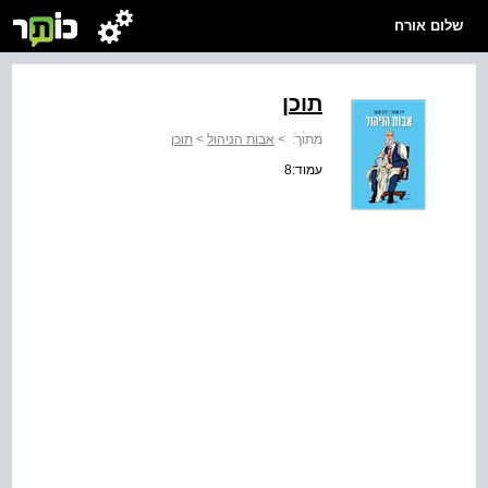
שלום אורח
תוכן
מתוך:
>
אבות הניהול
>
תוכן
עמוד:8