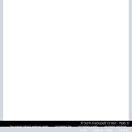
© מטח - המרכז לטכנולוגיה חינוכית
אינדקס הספרים
תקנון הספרייה
על הספרייה
תנאי שימוש באתר והגנה על
פרטיות
הסדרי נגישות
עזרה