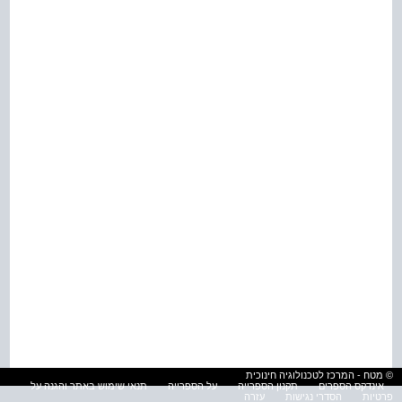
© מטח - המרכז לטכנולוגיה חינוכית
אינדקס הספרים
תקנון הספרייה
על הספרייה
תנאי שימוש באתר והגנה על
פרטיות
הסדרי נגישות
עזרה