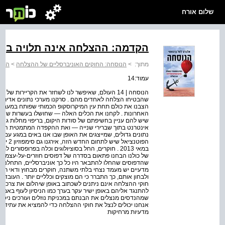
שלום אורח
הקדמה: ההצלחה אינה תלויה בך.ה
מתוך:
>
הנוסחה: החוקים האוניברסליים של ההצלחה
>
הקדמ
עמוד:14
הנוסחה | 14 העולם, שאיפשר לנו לשחזר את הקריירות ש
שהבטיחו הצלחה לאחדים מהם . סרקנו מערכי נתונים אדירים
הצבנו את כולם תחת עין המיקרוסקופ הכמותי שפותח במעבד
האחרונות . לקחנו את הכלים האלה — שחושלו בעשרות שנות
שיש להם עניין בחשיפתם של סודות היקום, בריפוי מחלות גנטיו
אינטרנט בתוך שברירי שנייה — ואת ההקפדה המתמטית החמו
נתונים גדולים, שמייצגים את האופן שבו אנו באים במגע עם הצ
הפוטנצי
במאי 2013 . חוקרים, החל בסוציולוגים וכלה בפרופסור
של כולנו הבחנו פתאום בסדרה של דפוסים חוזרים-על-עצמם 
שהדפוסים שהחלו להתבאר היו כל כך אוניברסליים, התחלנו ל
מדעיים יש מעמד נצחי בלתי משתנה, חוקרים מבחוץ ודאי ראו 
ולבחון אותם, כך התברר כי הם מוצקים וכלליים יותר . העוב
חוקי ההצלחה אינם ניתנים לשכתוב באופן שיהלום את צרכינו או א
להתנגד אליהם באופן ישיר עקר בערך כמו הניסיון לעוף באמצ
שמהנדסים מנצלים את הבנתם במכניקת נוזלים ועורכים ניסיונו
אנחנו יכולים לנצל את חוקי ההצלחה כדי להמציא את עתידנו 
מדעיות מרחיקות