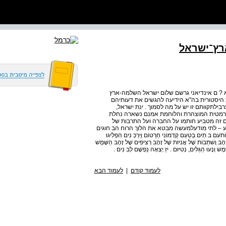
ארץ־ישראל
 לא ? ם אינדיאני גרשם שלום ישראל השלמה-ארץ
 היסטורית בה"א הידיעה להגשים את דעותיהם
רבילתקוותם זו יש על מה לסמוך . ינת ישראל,
רוגרמטית המוצהרת והלוחמת אמנם נשארה נחלת
ם זה מטביע חותמו על החברה ועל התרבות של
דע – לתי מודעלמעשה מבטא את הלוך הרוח הב חוגים
ם בּ תַיִם בְּטַעַם קַדְמוֹנִי חַרְטוֹם וְיַרְכְּ נִים הִפְלִיגוּ
ַנְּמֵלִיםֹזָהָב וָשׁתֵּבוֹת שֶׁל אֳנִיּוֹת שֶׁל זָהָב רְצִיפִים שֶׁל זָהָב הַשֶּׁמֶשׁ
שׁ וְנָעוּ הַגַּלִּים, נְטִיּוּם . יזַ יָצְאָה נַפְשָׁם לְבִּ נִים .
לעמוד קודם
|
לעמוד הבא