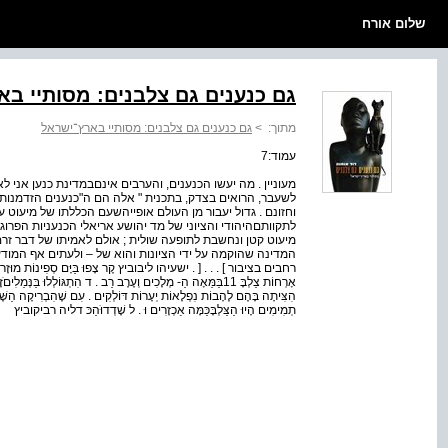
שלום אורח
גם כנענים גם צלבנים: מסותיי ב
מתוך:
>
גם כנענים גם צלבנים: מסותיי בארץ־ישראל
עמוד:7
מעוניין . מה יעשו הכנענים, והערבים אינםבמדינת כנען אני
לשעבר, הרואים בצדק, בתכנית " אלה הם ה"כנענים הזדמנות
וחזונם . גדול יעבור מן העולם אופייהשעם הכללתו של מיעוט ע
לתקוותםהיהודי והציוני של מד יהושע אריאלי הכנעניות הפ
מיעוט קטן ונחשבת לתופעה שולית ; אולם לאמיתו של דבר זר
המדינה שהוקמה על ידי הציונות והוא של – ולעתים אף המו
רחבים בציבור ] . . . [ . ישעיהו ליבוביץ קֶר צָפוּ בַּיָּם סְפִינוֹת מוּזָרוֹתֹעִ
אָרְחוֹת צַלְבָּ 11בַּמֵּאָה הַ- מְלָכִים וְעֶרֶב רַב . ד הִתְגּוֹלְלוּ בּ
הִצִּיתָה בָּהֶם לֶהָבוֹת נִפְלָאוֹת יְעָרוֹת דּוֹלְקִים . עִם שֶׁהִבְרִיקָה הַשֶּׁמֶ
תְמִימִים הָיוּ הַצַּלְבָּכַּמָּה אַכְזָרִים וּ . ל שָׁדְדוֹּהַכּ דליה רביקוביץ