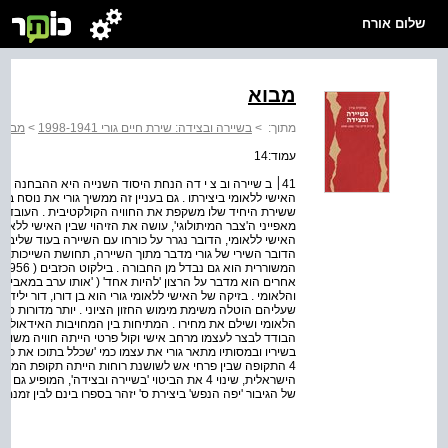
שלום אורח
מבוא
מתוך:
>
בשיירה ובצידה: שירת חיים גורי 1998-1941
>
מבוא
עמוד:14
41׀ ב שיירה וב צ י דה הנחת היסוד השנייה היא ההבחנה החו
האישי ללאומי ביצירתו . גם בעניין זה ממשיך גורי את נוסח ב
ששירת היחיד שלו משקפת את החוויה הקולקטיבית . העובדה
מאפייני ה'צבר המיתולוגי', עושה את הזיהוי שבין האישי ללאומי
האישי ללאומי, הדובר נגרר על כורחו עם השיירה בעוד שליבו 
הדובר השירי של גורי מדבר מתוך השיירה, תחושת השייכות לח
ה
והלאומי . בזיקה של האישי ללאומי גורי הוא בן דורו, דור יליד
שעליהם הוטלה משימת מימוש החזון הציוני . יותר מדורות ספ
הלאומי ושילם את מחירו . המתיחות בין המחויבות האידאולוגי
בשיריו ובמסותיו מתאר גורי את עצמו כמי 'שכלל בתוכו את כל ה
4 התקופה שבין פרחי אש לשושנת רוחות הייתה תקופת המעב
הישראלית, שינוי 4 את הביטוי 'בשיירה ובצידה', ה
של הגיבור 'יפה הנפש' ביצירת ס' יזהר בספרו בינם לבין זמנם ( 1955 ) 