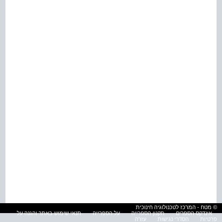
© מטח - המרכז לטכנולוגיה חינוכית
אינדקס הספרים
תקנון הספרייה
על הספרייה
תנאי שימוש באתר והגנה על
פרטיות
הסדרי נגישות
עזרה