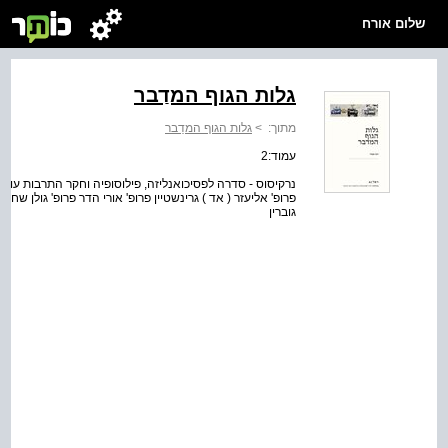
שלום אורח
גלות הגוף המדַבר
מתוך:
>
גלות הגוף המדַבר
עמוד:2
נרקיסוס - סדרה לפסיכואנליזה, פילוסופיה וחקר התרבות עורך
פרופ' אליעזר ( אד ) גרינשטיין פרופ' אורי הדר פרופ' גולן שחר 
גוברין