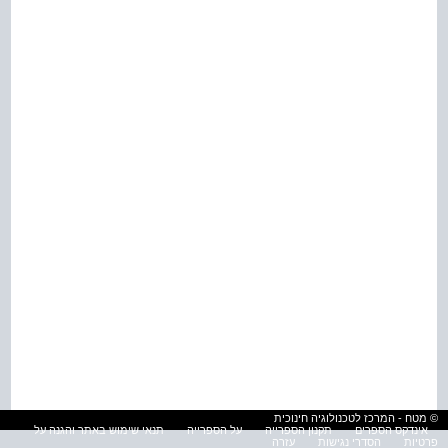
© מטח - המרכז לטכנולוגיה חינוכית
אינדקס הספרים
תקנון הספרייה
על הספרייה
תנאי שימוש באתר והגנה על
פרטיות
הסדרי נגישות
עזרה