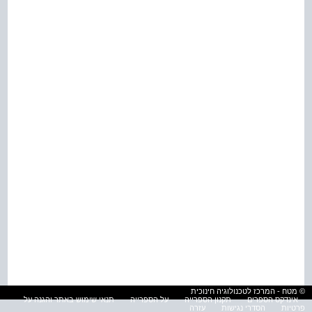
© מטח - המרכז לטכנולוגיה חינוכית
אינדקס הספרים
תקנון הספרייה
על הספרייה
תנאי שימוש באתר והגנה על
פרטיות
הסדרי נגישות
עזרה