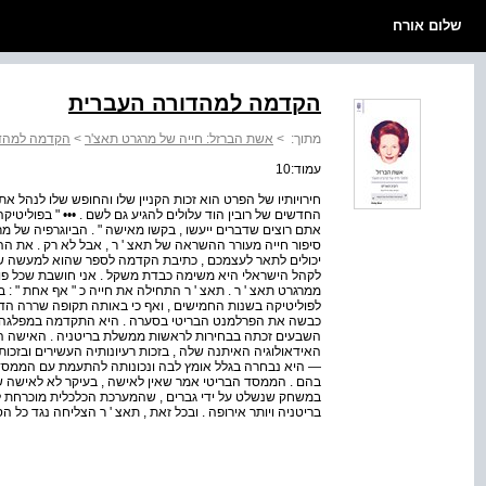
שלום אורח
הקדמה למהדורה העברית
מתוך:
>
אשת הברזל: חייה של מרגרט תאצ'ר
>
הקדמה למהדו
עמוד:10
חירויותיו של הפרט הוא זכות הקניין שלו והחופש שלו לנהל את 
החדשים של רובין הוד עלולים להגיע גם לשם . ••• " בפוליטיק
אתם רוצים שדברים ייעשו , בקשו מאישה " . הביוגרפיה של מרג
סיפור חייה מעורר ההשראה של תאצ ' ר , אבל לא רק . את ה
יכולים לתאר לעצמכם , כתיבת הקדמה לספר שהוא למעשה ש
לקהל הישראלי היא משימה כבדת משקל . אני חושבת שכל פול
ממרגרט תאצ ' ר . תאצ ' ר התחילה את חייה כ " אף אחת " : ב
לפוליטיקה בשנות החמישים , ואף כי באותה תקופה שררה הדע
כבשה את הפרלמנט הבריטי בסערה . היא התקדמה במפלגה ה
השבעים זכתה בבחירות לראשות ממשלת בריטניה . האישה הר
האידאולוגיה האיתנה שלה , בזכות רעיונותיה העשירים ובזכו
— היא נבחרה בגלל אומץ לבה ונכונותה להתעמת עם הממסד ה
בהם . הממסד הבריטי אמר שאין לאישה , בעיקר לא לאישה שמ
במשחק שנשלט על ידי גברים , שהמערכת הכלכלית מוכרחת לה
בריטניה ויותר אירופה . ובכל זאת , תאצ ' ר הצליחה נגד כל הס