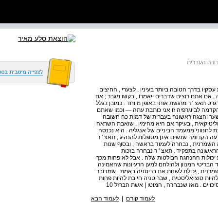
רה העברית
עסקיו בדרך הטובה ביותר בעיניו . לצערי , החיצים
ה , אם אתם רוצים שדברים ייאמרו , בקשו מגבר ; אם
רט תאצ ' ר מרגשת אותי באופן מיוחד . כמובן בגלל
הקדמה לביוגרפיה זו אני כותבת עתה — וכמו שאתם
ער והצגה ראשונה בעברית של דמות כה חשובה
יטיקאית , בעיקר אם היא מהימין , שואבת השראה
ת לחנווני ממעמד הביניים של אנגליה . היא נכנסה
ה הקדומה שנשים אינן מסוגלות להנהיג , תאצ ' ר
שמרנית , נבחרה לעמוד בראשה , ובסוף שנות
אשונה בתפקיד . תאצ ' ר נבחרה בזכות
ת יכולות ההנהגה הבולטות שלה . אבל לא פחות מכך
בריטי המנוון ולהילחם למען הרעיונות שהאמינה
רנית , יכולת לשנות את בריטניה באמת . שמדובר
יות סוציאליסטית , שבריטניה חייבת להיות פחות
יכויים . מאז שנבחרה , המוטו | אשת הברזל 10
לעמוד קודם
|
לעמוד הבא