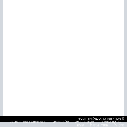
© מטח - המרכז לטכנולוגיה חינוכית
אינדקס הספרים
תקנון הספרייה
על הספרייה
תנאי שימוש באתר והגנה על
פרטיות
הסדרי נגישות
עזרה