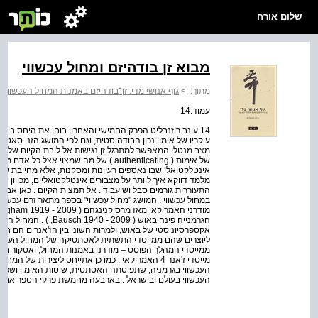
שלום אורח
מבוא זן בודהיזם ומחול עכשווי
מתוך:
>
גוף אנושי מדי: זן־בודהיזם באמנות המחול העכשווי
>
עמוד:14
מצב מנטלי המאפשר למתרגל זן נגישות אל ליבת הקיום שלו ו
של אימות ( authenticating ) של מה שמצוי
אינטלקטואלי שבו נאספים רעיונות ומסקנות, אלא מחייבת שינו
התעוררות גורמים סבל ושיעבוד . אל תמצית הקיום . כאן אבחן 
במחול עכשווי . המושג "מחול עכשווי" בספר מתאר זרם עכשו
הגרמנייה פינה באוש ( 09
אקספרסיוניסטי של באוש, ולמרות השוני בין הז'אנרים הם חו
ליוצרים שהם ממייסדי התשתית לאסתטיקה של המחול העכשוו
מייסדי ז'אנר 4 האמריקאי . כמו כן אתייחס ליצירות 
העכשווי בגרמניה, שתפיסתה האסתטית, שיטות האימון ושפת 
העכשווי בעולם ובישראל . בארבעה מחמשת פרקי הספר אבחן א