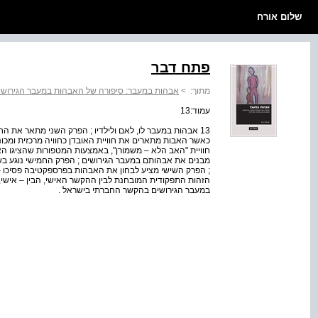
שלום אורח
פתח דבר
מתוך:
>
אבהות במעבר: סיפורה של האבהות במעבר הגירושי
עמוד:13
13 אבהות במעבר לו, לאם ולילדיו ; הפרק השני מתאר את ה
כאשר האבות מתארים את חוויית האובדן כחוויה מרכזית ומכו
חוויית "האב הלא – משמורן", באמצעות המטפורות שהציגו ה
מבנים את אבהותם במעבר הגירושים ; הפרק החמישי נוגע ב
; הפרק השישי מציע לבחון את האבהות בפרספקטיבה פסיכו –
הזהות התפקודית המובחנת לבין ההקשר האישי, הבין – אישי
במעבר הגירושים בהקשר החברתי בישראל .