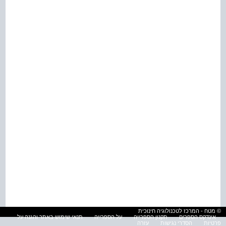
© מטח - המרכז לטכנולוגיה חינוכית
אינדקס הספרים
תקנון הספרייה
על הספרייה
תנאי שימוש באתר והגנה על
פרטיות
הסדרי נגישות
עזרה