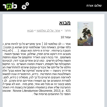
שלום אורח
מבוא
מתוך:
>
אחר: על לב טולסטוי
>
מבוא
עמוד:10
אחר — לב טולסטוי 10 ׀ אינך מתבייש כל כך לה
כלפי שמיים, כשאתה נזכר שטולסטוי קיים ושהוא בן זמננו [ . . 
הטובה ביצירותיו . יצירה זו הייתה הוא עצמו . [ . . . ] לא בחי
מטבעו היה דווקא אדם חמדן, שתלטן, אכזר ושטוף תאוות . אי
רגשות ומילים חדשים . כמו רבים אחרים מבני דורו, ז'בוטינסקי
המקובלות של תקופתו, ראשית המאה העשרים . בני התקופה 
וחלמו על עלייתם של גיבורים-ענקים שיגרמו להתחדשות הגזע
פרידריך ניטשה — אדם שיצא "מחיקה של אימא טבע" חלש וחו
השתלטנות ואת החמדנות . כידוע, ההיסטוריה עונה למשאלות
לאירופה הענקים הרצויים כל כך לנין, מוסוליני ( כידוע, לזמן מה
לסגידת ההמונים אך גם השאירו אחריהם הרס וחורבן . לב טול
מסוג קיצוני זה או מכל סוג אחר, מתון מזה . הוא לא שאף להת
הספר כל התרגומים מרוסית שלי .