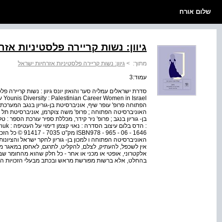
שלום אורח
גיוון: נשות קריירה פלסטיניות אז
מתוך:
>
גיוון: נשות קריירה פלסטיניות אזרחיות ישראל
עמוד:3
ael
הפתוחה פרופ' עופר שיף, אוניברסיטת בן-גוריון בנגב המערכת :
האוניברסיטה הפתוחה ; פרופ' משה צוקרמן, אוניברסיטת תל אביב
בן- גוריון בנגב ; פרופ' ניר קידר, מכללת ספיר עורכת הספר : ט
1646 - 06 - 965 -
אין לשכפל, להעתיק, לצלם, להקליט, לתרגם, לאחסן במאגר מי
אלקטרוני, אופטי או מכני או אחר - כל חלק שהוא מהחומר ש
בהחלט, אלא ברשות מפורשת מראש ובכתב מבעלי הזכויות הר