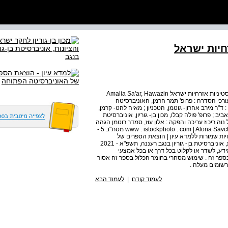
רחיות ישראל
סדרת ישראלים עמליה סער והואזן יונס גיוון : נשות קריירה פלסטיניות אזרחיות ישראל Amalia Sa'ar, Hawazin
Younis Diversity : Palestinian Career Women in Isr עורכי הסדרה : פרופ' תמר הרמן, האוניברסיטה
 ד"ר מירב אהרון- גוטמן, הטכניון ; מאיה להט- קרמן,
 ; פרופ' פולה קבלו, מכון בן- גוריון, אוניברסיטת
ל נוה ריכוז עריכה והפקה : אלון עוז, סמדר רוטמן הגהה
: הדס בלום עיצוב הסדרה : נאוי קצמן דימוי על העטיפה : www . istockphoto . com | Alona Savchuk מסת"ב 5 -
 ISBN978 מק"ט 7035 - 91417 © כל הזכויות שמורות ללמדא עיון | הוצאת הספרים של
האוניברסיטה הפתוחה ו למכון בן- גוריון לחקר ישראל והציונות, אוניברסיטת בן- גוריון בנגב רעננה, תשפ"א - 2021
דע, לשדר או לקלוט בכל דרך או בכל אמצעי
בספר זה . שימוש מסחרי בחומר הכלול בספר זה אסור
שומים מעלה .
לעמוד קודם
|
לעמוד הבא