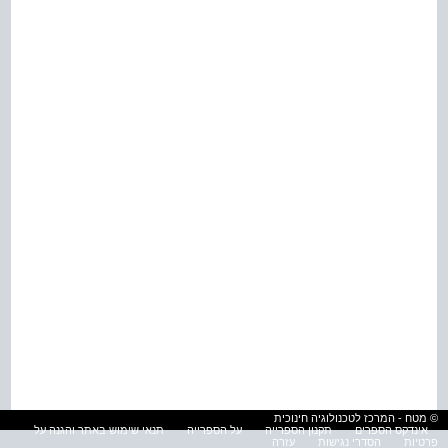
© מטח - המרכז לטכנולוגיה חינוכית
אינדקס הספרים
תקנון הספרייה
על הספרייה
תנאי שימוש באתר והגנה על
פרטיות
הסדרי נגישות
עזרה