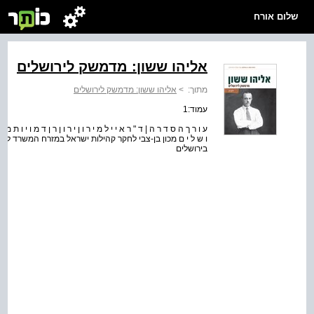
שלום אורח
אליהו ששון: מדמשק לירושלים
מתוך:
>
אליהו ששון: מדמשק לירושלים
עמוד:1
ע ו ר ך ה ס ד ר ה | ד " ר א י י ל מ י ר ו ן י ר ו ן ר ן ד מ ו י ו ת מ 
ו ש ל י ם מכון בן-צבי לחקר קהילות ישראל במזרח המשרד לשוו
בירושלים