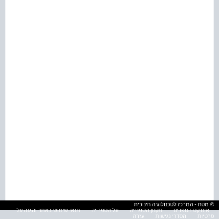
© מטח - המרכז לטכנולוגיה חינוכית
אינדקס הספרים
תקנון הספרייה
על הספרייה
תנאי שימוש באתר והגנה על
פרטיות
הסדרי נגישות
עזרה