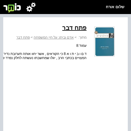
שלום אורח
פתח דבר
מתוך:
>
אדם וביתו: על חיי המשפחה
>
פתח דבר
עמוד:8
ד ם ו ב י ת ו א 8 כי הקוראים , אשר יחוו אותה תער
המצויים בכתבי הרב , יגלו שמחשבתו נעשתה לחלק נפרד של מסעם