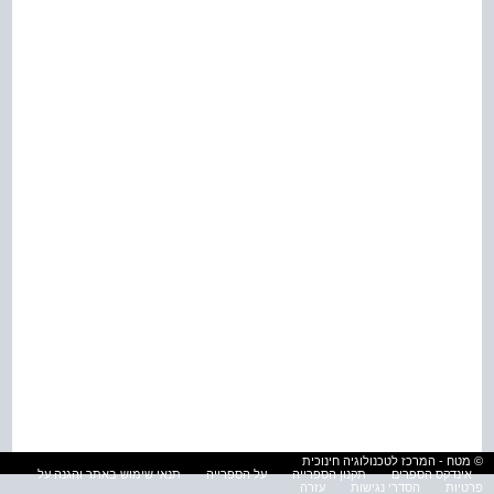
© מטח - המרכז לטכנולוגיה חינוכית
אינדקס הספרים
תקנון הספרייה
על הספרייה
תנאי שימוש באתר והגנה על
פרטיות
הסדרי נגישות
עזרה