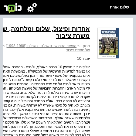
שלום אורח
אחדות ופיצול, שלום ומלחמה, שמח
משרת ציבור
מתוך:
>
העשור החמישי: תשמ"ח - תשנ"ח (1998-1988)
>
אח
של משרת ציבור
עמוד:10
אליקים רובינשטיין 10 הכרה באש"ף, ולימים - ב
אז בניגוד למדיניות הרשמית של הממשלה . בממשלת האחדו
איים בסנקציה של פיטורי השר עזר וייצמן בשל מגע עם אנשי 
ביטולו תואר לימים על ידי פרס כהחמצה . ההסכם הושג בפגישה
ידי מזכיר האו"ם והחברות הקבועות של מועצת הביטחון . ההז
הוועדה יערכו שיחות בילטרליות . מה שלא נכתב במפורש היה א
שקדמו להסכם קמפ דיויד וגם לימים לקראת וועידת מדריד . 
והועידה לא תכפה דבר . אולם בהסכם ובטיפול בו היה קושי כ
, שנים רבות לאחר שבמערכת הערבית נקבע אש"ף כמייצג את הפ
ירדן - שאותה ואת מנהיגיה הכרתי היטב בהמשך - לא הייתה י
פלסטינים שאינם אש"ף . המדיניות הישראלית הרשמית של 
ויצחק רבין הטעים זאת לאורך השנים עד אוסלו, אך הסכם לונד
היה שפרס הראה לשמיר את ההסכם, אך לא היה נכון להותיר הע
שמא ידלוף . וכנראה גם במחשבה שאולי ההסכם יוצג כהצעה אמ
כי לא רצה להיות כלי משחק בפוליטיקה הפנימית הישראלית . 