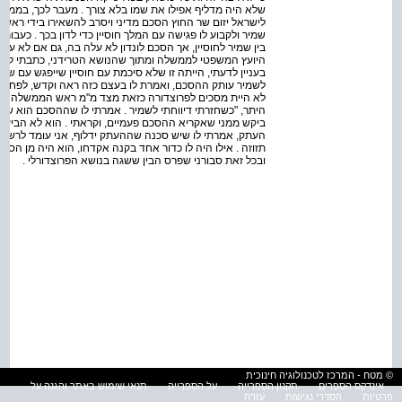
שלא היה מדליף אפילו את שמו בלא צורך . מעבר לכך, בממש
לישראל יזום שר החוץ הסכם מדיני ויסרב להשאירו בידי ראש
היועץ המשפטי לממשלה ומתוך שהנושא הטרידני, כתבתי לפרס
בעניין לדעתי, הייתה זו שלא סיכמת עם חוסיין שייפגש עם ש
לשמיר עותק ההסכם, ואמרת לו בעצם כזה ראה וקדש, לפחות 
לא היית מסכים לפרוצדורה כזאת מצד מ"מ ראש הממשלה ושר הח
היתר, "כשחזרתי דיווחתי לשמיר . אמרתי לו שההסכם הוא שה
ביקש ממני שאקריא ההסכם פעמיים, וקראתי . הוא לא הביע כ
העתק, אמרתי לו שיש סכנה שההעתק ידלוף, אני עומד לרשותו 
תזוזה . אילו היה לו כדור אחד בקנה אקדחו, הוא היה מן הסתם 
ובכל זאת סבורני שפרס הבין ששגה בנושא הפרוצדורלי .
© מטח - המרכז לטכנולוגיה חינוכית
אינדקס הספרים
תקנון הספרייה
על הספרייה
תנאי שימוש באתר והגנה על
פרטיות
הסדרי נגישות
עזרה