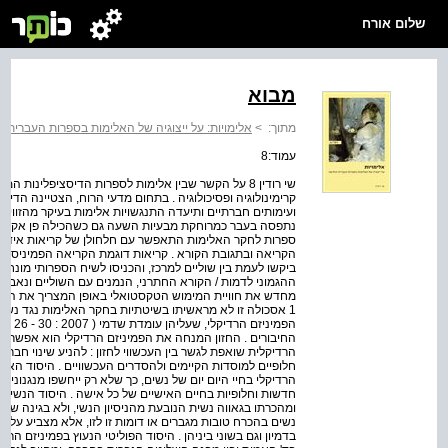
שלום אורח
מבוא
מתוך:
>
אלימויות: על ייצוגיה של האלימות בספרות העברית
עמוד:8
שי רודין 8 על הקשר שבין אלימות לספרות הדיסציפלינות 
קרימינולוגיה ופסיכולוגיה . בתחום מדעי הרוח, הצטיינה הד
ועימותים חברתיים ותיעדה התנגשויות אלימות בעיקר מהזווית
נתפסה בעבר כמרוחקת מבעיות השעה גם כשהכילה פן אקזיסטנצ
ספרות לחקר האלימות התאפשר עם חלחולן של קריאות אידיא
הקריאה ובתגובת הקורא . קריאות דוגמת הקריאה הפמיניסטית
ביקשו לעמת בין שוליים למרכז, והכניסו לשיח הספרותי מונח
ההגמוני לדמות / הקורא החתרני, הנמנים עם השוליים ונאבק
מחדש את חוויית המימוש הטקסטואלי באופן המצריך את הבנת
הפמיניז
החיבורים . החזון המנחה את הפמיניזם הרדיקלי הוא אפשרות ל
הרדיקלית שואפת לגשר בין העכשווי לחזון : להניע שינוי חב
חלופיים למוסדות הקיימים ולהסדרים העכשוויים . היסוד האיש
הרדיקלי בחיי היום יום של נשים, כך שלא רק ייחשפו מנגנוני
חדשות וחלופיות בחיים האישיים של כל אישה . היסוד הנשי נו
ומהכרתו בגאווה נשית הנובעת מהניסיון הנשי, ולא בגינה של ש
נשים בהכרח טובות מגברים או דומות זו לזו, אלא מצביע על ת
בדמיון וגם בשוני ביניהן . היסוד הפוליטי הנעוץ בפמיניזם הרד