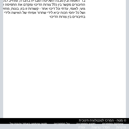
בד' האמות ובין מבנה השליטה הגברית בחברה, ומחייב לנקוט 
החיבורים מקשר בין כלל צורות הדיכוי ומקדם את התפיסה שדיכוי 
גזעי, לאומי, עדתי וכל דיכוי אחר - קשורות זו בזו, בונות, מחזקו
ושל כל יחסי הכוח יביא לידי שחרור אמיתי של האישה ולידי ש
בחיבורים בין צורות הדיכוי
© מטח - המרכז לטכנולוגיה חינוכית
אינדקס הספרים
תקנון הספרייה
על הספרייה
תנאי שימוש באתר והגנה על
פרטיות
הסדרי נגישות
עזרה