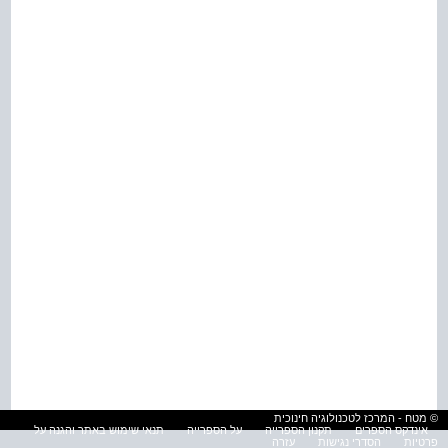
© מטח - המרכז לטכנולוגיה חינוכית
אינדקס הספרים
תקנון הספרייה
על הספרייה
תנאי שימוש באתר והגנה על
פרטיות
הסדרי נגישות
עזרה