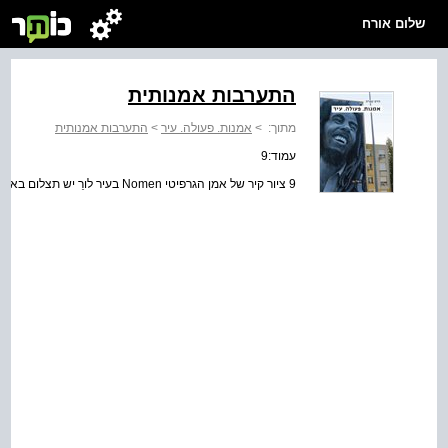
שלום אורח
התערבות אמנותית
מתוך:
>
אמנות. פעולה. עיר
>
התערבות אמנותית
עמוד:9
9 ציור קיר של אמן הגרפיטי Nomen בעיר לורֵ יש תצלום באדיבות Raquel Wise / SÁBADO