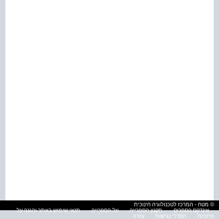
© מטח - המרכז לטכנולוגיה חינוכית
אינדקס הספרים
תקנון הספרייה
על הספרייה
תנאי שימוש באתר והגנה על
פרטיות
הסדרי נגישות
עזרה