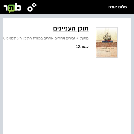
שלום אורח
תוכן העניינים
מתוך:
>
גבירים ויהודים אחרים במזרח התיכון העות'מאני 1830-1750
עמוד:12