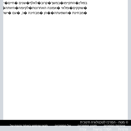
בפולין�התקיימו�במשך�קרוב�לאלף�שנים �חיים�יהוד
�שוקקים�ומלאי �אמונה האחרונות�לקיומה�היוותה�יהד
�מבחינת �השפעתה��הן �מבחינה �כ, �עם �ישראל .
© מטח - המרכז לטכנולוגיה חינוכית
אינדקס הספרים
תקנון הספרייה
על הספרייה
תנאי שימוש באתר והגנה על
פרטיות
הסדרי נגישות
עזרה