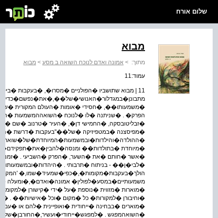
שלום אורח
מבוא
מתוך:
>
אמונה ואדם לנוכח השואה ב מסע
>
מבוא
עמוד:11
11 | מבוא שתושביו �הפולניים �מסרו�, �בעקבות �ביק
מתבונן�במגדלור�האנושי�של��,�את�נפשם�כדי�להצ
�משמעותו��, �חסידי �אומות �העולם המקורית �של
הפרק� . �שניתנה �לו �לנוכח �השואההמשמעות �החדש
�זבליטובסקה, �החמישי דן�, �העיר �טרנוב �שם �נר
�מפיסצנה �במטפיזיקה �של��"בעקבות �דרשת �האדמ
�ההולדה�והילדות�ובמשמעות�המיוחדת�של�שואת�הי
�מיוחדת �בתולדות�� ומנסה�להבין�את�תפקידם�באו
�אשר �חותם �את �השער, �הפרק �השביעי . �זמנים רע
�לבי�ן�� - בניתוח �תרבותי . �היהדות�ובמשמעותו�ה
הולך�בעקבות�מקומות�,�כפי�שמעיד�שמו,� 'המקום �
משמעותיים�במסע�לפולין� אמונה�ואדם�,�ומעלה �מתו
�מוארות �מזווית �נוספת �על �ידי �קישורן �למקומות�
�וחיבורן �למקורות� כל �מקום �וכל �אישיות�� . �להג
�מוארים �בבחינה �ייחודית �ואופיינית �להם או �עם
�השואהמפגש . �למפגש�ייחודי�ועשיר,�החורבן�שלאח