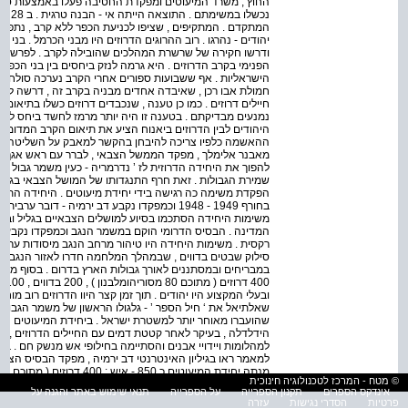
החוץ , משרד המיעוטים ומפקדת החטיבה פעלו באמצעות סוכני
נכשלו
יהודים - נהרגו . רוב ההרוגים הדרוזים היו מבני הכרמל . בני
ודרשו חקירה של שרשרת המהלכים שהובילה לקרב . לפרשת יא
הפנימי בקרב הדרוזים . היא גרמה לנזק ביחסים בין בני הכפרים
הישראליות . אף ששבועות ספורים אחרי הקרב נערכה סולחה בי
חמולת אבו רכן , שאיבדה אחדים מבניה בקרב זה , דרשה לפ
חיילים דרוזים . כמו כן טענה , שנכבדים דרוזים כשלו בתיאום
נמנעים מבדיקתם . בטענה זו היה יותר מרמז לחשד ביחס לחלקו
היהודים לבין הדרוזים ביאנוח הציע את תיאום הקרב המדומה ש
מאבנר אלימלך , מפקד הממשל הצבאי , לברר עם ראש אגף המב
להפוך את היחידה הדרוזית לז ’ נדרמריה - כעין משמר גבול . ה
שמירת הגבולות . זאת חרף התנגדותו של המושל הצבאי בגליל 
הפקדת משימה כה רגישה בידי יחידת מיעוטים . היחידה התפצ
בחורף 1949 - 1948 וכמפקדו נקבע דב ירמיה - דו
משימות היחידה הסתכמו בסיוע למושלים הצבאיים בגליל ובמ
המדינה . הבסיס הדרומי הוקם במשמר הנגב וכמפקדו נקבע ח
רקסית . משימות היחידה היו טיהור מרחב הנגב מיסודות ערביי
סילוק שבטים בדווים , שבמהלך המלחמה חדרו לאזור הנגב ה
ובעלי המקצוע היו יהודים . תוך זמן קצר היוו הדרוזים רוב מ
שאלתיאל את ‘ חיל הספר ’ - גלגולו הראשון של משמר הגבול .
שהועברו מאוחר יותר למשטרת ישראל . ביחידת המיעוטים נותרו
הידלדלה , בעיקר לאחר קטטת דמים עם החיילים הדרוזים , שרא
למהלומות ויידויי אבנים והסתיימה בחילופי אש מנשק חם . בדו
למאמר ראו בגיליון האינטרנטי דב ירמיה , מפקד הבסיס הצפ
© מטח - המרכז לטכנולוגיה חינוכית
150 יהודים
אינדקס הספרים
תקנון הספרייה
על הספרייה
תנאי שימוש באתר והגנה על
פרטיות
הסדרי נגישות
עזרה