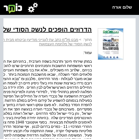
שלום אורח
הדרוזים הופכים לנשק הסודי של
מתוך:
>
מבט מל"מ כתב עת לענייני מודיעין וביטחון מבית המרכז
לנשק הסודי של מלחמת העצמאות
עמוד:
במתן שירותי חינוך ותרבות בשפה הערבית , בהזניחם את הנושא
ראשי המשפחות החשובות והמנהיגים הרוחניים שרצו להוכיח נ
בניהם , שלרוב היו משכילים , אלא את בני משפחות העניים הנ
שבאו מעבר לגבולות - מהר הדרוזים , מלבנון ומ ”צבא ההצלה ”
רובם נדדו בארצות שונות והיו בעלי ניסיון חיים רב לעומת המגו
החיילים הדרוזים הארצישראלים לבין הזרים . חלה ירידה במור
הפלוגה לאימון בתרגילי סדר , לסידורי מחנה ולמריבות פנימיו
להגברת ההשפעה של נכבדי העדה על החיילים ועל הפיקוד הי
בפעילות בנסותם להשפיע על קידום חיילים בסולם הדרגות , מת
להפרת הסדר בפלוגה . לא פעם עסקו ראשי העדה בתיווך ובהשכ
מפקדיהם . מעורבותם של נכבדי העדה בנעשה הפך את הפלוגה ל
ישראל , והן בידי ישראל כלפי הדרוזים . ישראל ראתה בפלוגה
האינטרסים המדיניים שלה . בהיותה יחידה פוליטית בעיני המ
ההררי המרכזי ו 11 - כפרים בדרום לבנון . אף שהכפ
פוליטיות ומשיקולי יוקרה , שאת ההתקפה עליו תבצע יחידת 