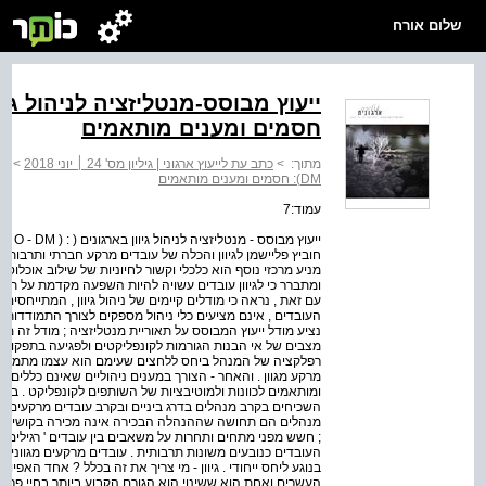
שלום אורח
חסמים ומענים מותאמים
מתוך:
>
כתב עת לייעוץ ארגוני | גיליון מס' 24 ׀ יוני 2018
>
DM): חסמים ומענים מותאמים
עמוד:7
חוביץ פליישמן לגיוון והכלה של עובדים מרקע חברתי ותרבותי 
מניע מרכזי נוסף הוא כלכלי וקשור לחיוניות של שילוב אוכלוס
ומתברר כי לגיוון עובדים עשויה להיות השפעה מקדמת על תהליכ
עם זאת , נראה כי מודלים קיימים של ניהול גיוון , המתייחסי
העובדים , אינם מציעים כלי ניהול מספקים לצורך התמודדות 
נציע מודל ייעוץ המבוסס על תאוריית מנטליזציה ; מודל זה 
מצבים של אי הבנות הגורמות לקונפליקטים ולפגיעה בתפקוד . ה
רפלקציה של המנהל ביחס ללחצים שעימם הוא עצמו מתמודד 
מרקע מגוון . והאחר - הצורך במענים ניהוליים שאינם כללים ח
ומותאמים לכוונות ולמוטיבציות של השותפים לקונפליקט . ב
השכיחים בקרב מנהלים בדרג ביניים ובקרב עובדים מרקעים מ
מנהלים הם תחושה שההנהלה הבכירה אינה מכירה בקושי שלהם
; חשש מפני מתחים ותחרות על משאבים בין עובדים ' רגילים ' ל
העובדים כנובעים משונות תרבותית . עובדים מרקעים מגוונים
בנוגע ליחס ייחודי . גיוון - מי צריך את זה בכלל ? אחד האפ
העשרים ואחת הוא ששינוי הוא הגורם הקבוע ביותר בחיי פרטים