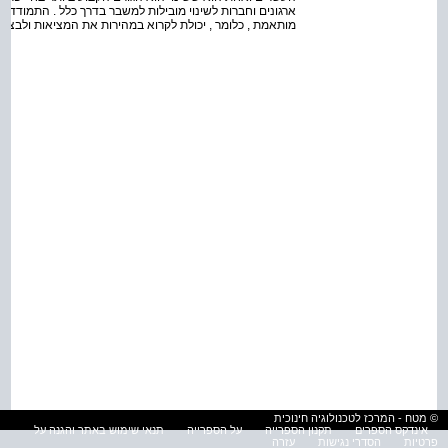
ארגונים וחברות לשינוי מובילות למשבר בדרך כלל . התמודדות
מותאמת , כלומר , יכולת לקרוא במהירות את המציאות ולבצ
© מטח - המרכז לטכנולוגיה חינוכית
אינדקס הספרים
תקנון הספרייה
על הספרייה
תנאי שימוש באתר והגנה על
פרטיות
הסדרי נגישות
עזרה