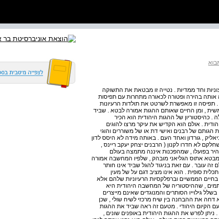
בוא
וניות וחד ממדיות . נטייה זו מבטאת את התשוקה
אותה בהירה ופטורה לכאורה מתחרות עם תפיסות
 . תפיסה זו מאפשרת לשרטט את תולדות הרעיונות
שית , ומן החיים שאותם ההגות אמורה לבטא . שביד
ה . כהיסטוריון של ההגות היהודית הוא הכיר
הודית . אולם הוא הקדיש את עיקר מרצו להוגים
הגותם של רבנים ואישי דת או של משוררים והוגי
אליק , גורדון ואחד העם . באותה מידה לא היסס לדון
לקם לא חדרו לקנון ( הרבנים יצחק יעקב ריינס ,
בהיר בפועלו , שמהפכנות איננה מתמצה בעולם
 מבטא אתוס הגליאני מובהק , שלפיו המחשבה אמורה
ה עובר . עם זאת בניגוד להגל שביד אינו חותר
ת סופית . הוא אינו מציב דגם על של מעין
בחיים הממשיים וברפלקסיות הרעיוניות שלהם אלא
בתמים , שההיסטוריה של המחשבה היהודית היא
לל גילוייו הסותרים והמנוגדים שאינם מייצרים
וא דחה את ההבחנה בין שיח מרכזי לשיח שולי , שכן
ם הקיום היהודי . מטעם זה ראה שביד את ההגות
ר . ניתן לפרש את ההגות היהודית באופנים שונים ,