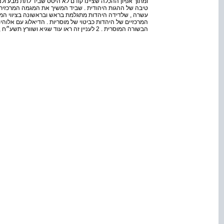
ומתוך אפיון ההכלה שציינו קודם לא היסס שביד לתת מבע ולנ
טיבה של ההגות היהודית . שביד המשיך את המגמה המרכזי
עשרה , שלדידה היהדות מתגלמת בראש ובראשונה בציווי המו
המרכזיים של היהדות כביטוי של מוסריות . הדיאלוג עם אלוהי
הבשורה המוסרית . 2 לעניין זה ראו עוד שגיא ושוורץ תשע״ח , עמ׳ . 81 – 79