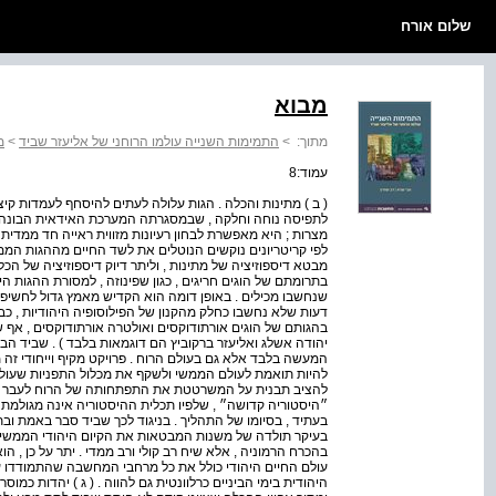
שלום אורח
מבוא
מתוך:
>
התמימות השנייה עולמו הרוחני של אליעזר שביד
>
מ
עמוד:8
( ב ) מתינות והכלה . הגות עלולה לעתים להיסחף לעמדות קיצ
לתפיסה נוחה וחלקה , שבמסגרתה המערכת האידאית הבונה 
מצרות ; היא מאפשרת לבחון רעיונות מזווית ראייה חד ממדית
לפי קריטריונים נוקשים הנוטלים את לשד החיים מההגות הממ
מבטא דיספוזיציה של מתינות , וליתר דיוק דיספוזיציה של הכל
בתרומתם של הוגים חריגים , כגון שפינוזה , למסורת ההגות הי
שנחשבו מכילים . באופן דומה הוא הקדיש מאמץ גדול לחשיפת 
דעות שלא נחשבו כחלק מהקנון של הפילוסופיה היהודיות , כבי
בהגותם של הוגים אורתודוקסים ואולטרה אורתודוקסים , אף שח
יהודה אשלג ואליעזר ברקוביץ הם דוגמאות בלבד ) . שביד ה
המעשה בלבד אלא גם בעולם הרוח . פרויקט מקיף וייחודי זה
להיות תואמת לעולם הממשי ולשקף את מכלול התפניות שעולם ז
להציב תבנית על המשרטטת את התפתחותה של הרוח לעבר תכלי
״היסטוריה קדושה״ , שלפיו תכלית ההיסטוריה אינה מגולמת 
בעתיד , בסיומו של התהליך . בניגוד לכך שביד סבר באמת ו
בעיקר תולדה של משנות המבטאות את הקיום היהודי הממשי בש
בהכרח הרמוניה , אלא שיח רב קולי ורב ממדי . יתר על כן , ה
עולם החיים היהודי כולל את כל מרחבי המחשבה שהתמודדו ע
היהודית בימי הביניים כרלוונטית גם להווה . ( ג ) יהדות כמוס