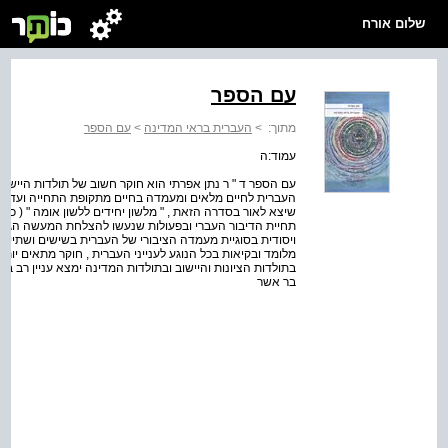
שלום אורח
עם הספר
מתוך:
>
העברית בראי המדינה
>
עם הספר
עמוד:ה
עם הספר ד " ר נתן אפרתי הוא חוקר חשוב של תולדות היישו
העברית לחיים מלאים ומעמדה בחיים מתקופת התחייה ועד ימי
שיצא לאור בסדרה הזאת , " מלשון יחידים ללשון אומה " ( כרך
תחיית הדיבור העברי ובפעולות שנעשו להצלחת המעשה הגדול 
ויסודית בסוגיית מעמדה הציבורי של העברית בשישים ושתיים 
מלומד ובקיאות בכל הנוגע לענייני העברית , חוקר מתאים יותר 
בתולדות הציונות והיישוב ובתולדות המדינה ימצא עניין רב בס
בר אשר