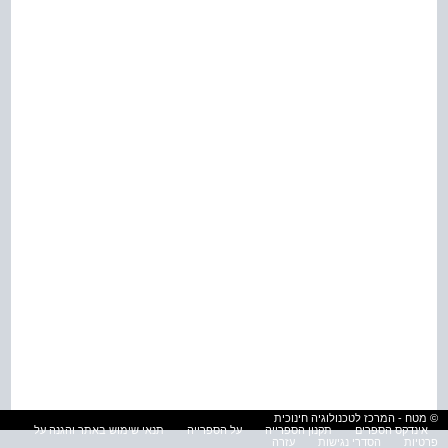
© מטח - המרכז לטכנולוגיה חינוכית
אינדקס הספרים
תקנון הספרייה
על הספרייה
תנאי שימוש באתר והגנה על
פרטיות
הסדרי נגישות
עזרה