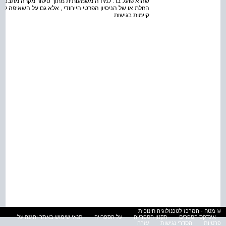
שהוא פועל בו . למידה משמעותית מתוך סיפור מקרה מתבססת 
הזולת או של הניסיון הפרטי הייחודי , אלא גם על השאיפה להפ
קיימות בגישות
© מטח - המרכז לטכנולוגיה חינוכית
אינדקס הספרים
תקנון הספרייה
על הספרייה
תנאי שימוש באתר והגנה על
פרטיות
הסדרי נגישות
עזרה