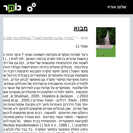
שלום אורח
מבוא
מתוך:
>
״והדרך עודנה נפקחת לאורך״ מנהלות בתי ספר כמנה
עמוד:11
כיצד ספרות המקרים מקדמת השפעה ושינוי ? עיקר כוחה של 
לשנות את ההתנסויות המעשיות של הפרט , כמו גם את דפוסי 
ובתרבותו . מנהלים פועלים בזירות ההתרחשות וקבלת ההחלטות 
מוסר השכל ) מתוך סיפור מקרה המבטא התנסות רחבה יותר . 
משמעות מבעיות ומאתגרים המתעוררים בעבודת הניהול שלהם
ניתוח מאורעות וסיפורי מקרה גם מאפשר לבחון יעדים , תהליכי
ללמידה ולבחינה מחשבתית וביקורתית של מנהלים וצוותים חינ
ולכישלונות . ממחקרים על אודות טבע למידתם של אנשי ניהול 
התנסות , כלומר למידה רפלקטיבית מתהליכים מעשיים אשר לעת
ust , & Shulman , 2005 ; Hopkins & Jackson , . ( 2003
יותר מכל הדרכים האחרות תיווך ידע ונקיטת אסטרטגיות פע
ושל מורים , שכן מנהלים ומורים מתקשים לתרגם ידע פורמלי (
ניהולם ואת הוראתם . למעשה , רבים מהם מתקשים לרכוש ידע
ההקשרי - סיפורי עשיר בפרטים . הוא מעודד עיסוק פסיכולוגי 
למציאות התפקודית - התנסותית בבית הספר . על מנת להפיק
ר
ניסיון הזולת המתואר בסיפור המקרה . בד בבד עליו לבחון גם