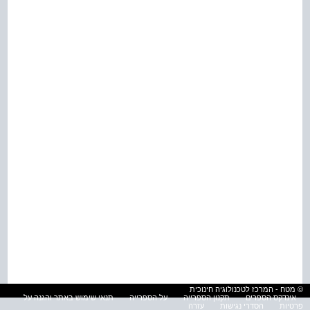
© מטח - המרכז לטכנולוגיה חינוכית
אינדקס הספרים
תקנון הספרייה
על הספרייה
תנאי שימוש באתר והגנה על
פרטיות
הסדרי נגישות
עזרה