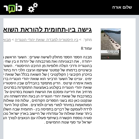
שלום אורח
גישה בין-תחומית להוראת השואה
מתוך:
>
בין היסטוריה למבדה: שואת יהודי הונגריה
>
מבוא
>
עמוד:8
מבנה הספר הספר מחולק לשישה שערים : השער הראשון מספר 
ייחודה , את רבגוניותה ואת מורכבותה של יהדות זו בין שת
בהונגריה ודרכי הצלה חלופיות מן ההיבט ההיסטורי . השער 
ובשינויים בדמותו של קסטנר ששיקפו ועיצבו הלכי רוח בתודע
בזיכרון הקיבוצי ( הקולקטיבי ) של השואה בכלל ושל שואת י
ימינו . עניינו של השער הרביעי הוא שואת יהודי הונגריה ברא
שואת יהודי הונגריה בקולנוע באמצעות התמקדות בסרטים ללא 
מרחיב את היריעה ומסכם את הגישות השונות בסרטים על נושא
במורכבות של שואת יהודי הונגריה הן בעת התרחשותה והן במע
שנקטנו כאן כמו בשני הספרים הקודמים , עולות פה שאלות חינו
המותאמות במיוחד למורי מורים ולמרצים . אולם קהל היעד ל
לרדת לעומקם של דברים בתפיסה בין - תחומית שבה השלם הוא
ביתר שאת שאלות על עמדותיו של היישוב בארץ ישראל נוכח 
סוגיה נוספת הקשורה בשיתוף פעולה עם הנאצים לצורך הצלת
ישראל עד סוף שנות החמישים .