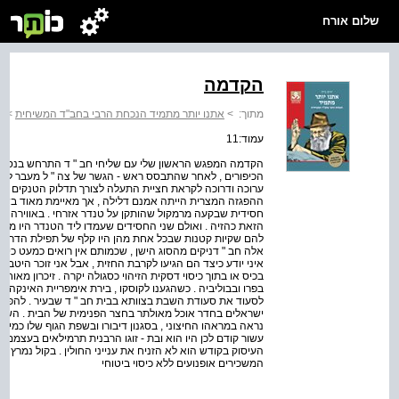
שלום אורח
הקדמה
מתוך:
>
אתנו יותר מתמיד הנכחת הרבי בחב"ד המשיחית
>
ה
עמוד:11
הקדמה המפגש הראשון שלי עם שליחי חב " ד התרחש בנסיבות
הכיפורים , לאחר שהתבסס ראש - הגשר של צה " ל מעבר לתע
ערוכה ודרוכה לקראת חציית התעלה לצורך תדלוק הטנקים בגדה
ההפגזה המצרית הייתה אמנם דלילה , אך מאיימת מאוד בשל
חסידית שבקעה מרמקול שהותקן על טנדר אזרחי . באווירה ה
הזאת כהזיה . ואולם שני החסידים שעמדו ליד הטנדר היו מוחש
להם שקיות קטנות שבכל אחת מהן היו קלף של תפילת הדרך ושת
אלה חב " דניקים מהסוג הישן , שכמותם אין רואים כמעט כיום
איני יודע כיצד הם הגיעו לקרבת החזית , אבל אני זוכר היטב ש
בפרו ובבוליביה . כשהגענו לקוסקו , בירת אימפריית האינקה בה
לסעוד את סעודת השבת בצוותא בבית חב " ד שבעיר . להפתע
ישראלים בחדר אוכל מאולתר בחצר הפנימית של הבית . השל
נראה במראהו החיצוני , בסגנון דיבורו ובשפת הגוף שלו כמי
עשור קודם לכן היו הוא ובת - זוגו הרבנית תרמילאים בעצמם 
העיסוק בקודש הוא לא הזניח את ענייני החולין . בקול נמרץ ה
המשכירים אופנועים ללא כיסוי ביטוחי