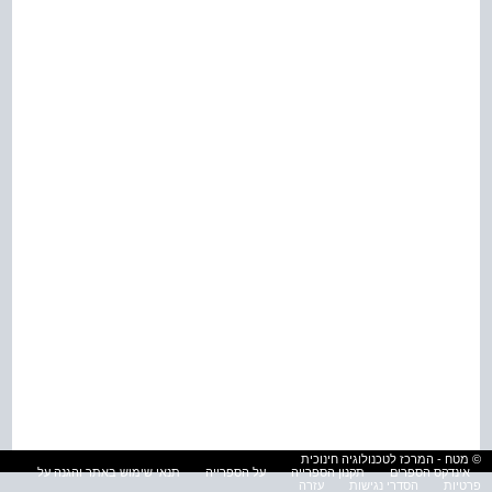
© מטח - המרכז לטכנולוגיה חינוכית
אינדקס הספרים
תקנון הספרייה
על הספרייה
תנאי שימוש באתר והגנה על
פרטיות
הסדרי נגישות
עזרה