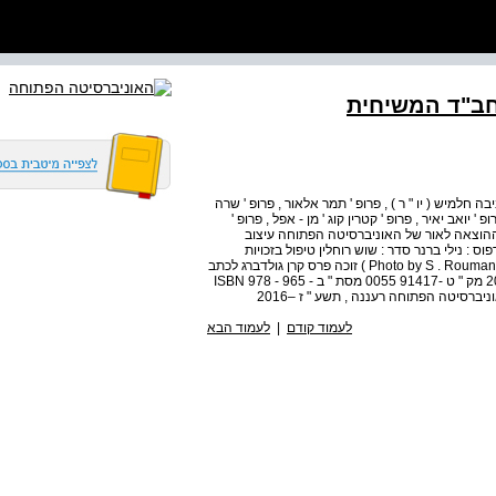
חב"ד המשיחית
למיש ( יו " ר ) , פרופ ' תמר אלאור , פרופ ' שרה
 ' יואב יאיר , פרופ ' קטרין קוג ' מן - אפל , פרופ '
ית ההוצאה לאור של האוניברסיטה הפתוחה עיצוב
: נילי ברנר סדר : שוש רוחלין טיפול בזכויות
היוצרים : דנה קנובלר תמונת העטיפה : התמונה האייקונית ( Photo by S . Roumani ) זוכה פרס קרן גולדברג לכתב
יד מצטיין מטעם האוניברסיטה הפתוחה לשנת תשע " ה -2015 מק " ט -91417 0055 מסת " ב ISBN 978 - 965 -
לעמוד קודם
|
לעמוד הבא