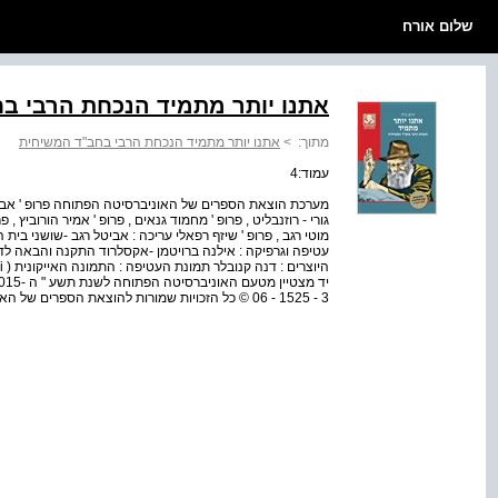
שלום אורח
אתנו יותר מתמיד הנכחת הרבי ב
מתוך:
>
אתנו יותר מתמיד הנכחת הרבי בחב"ד המשיחית
עמוד:4
מערכת הוצאת הספרים של האוניברסיטה הפתוחה פרופ ' אביבה ח
גורי - רוזנבליט , פרופ ' מחמוד גנאים , פרופ ' אמיר הורוביץ , פרופ
מוטי רגב , פרופ ' שיזף רפאלי עריכה : אביטל רגב -שושני ב
עטיפה וגרפיקה : אילנה ברויטמן -אקסלרוד התקנה והבאה לדפוס 
06 - 1525 - 3 © כל הזכויות שמורות להוצאת הספרים של האוניברסיטה הפתוחה רעננה , תשע " ז –2016