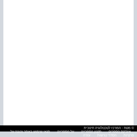
© מטח - המרכז לטכנולוגיה חינוכית
אינדקס הספרים
תקנון הספרייה
על הספרייה
תנאי שימוש באתר והגנה על
פרטיות
הסדרי נגישות
עזרה