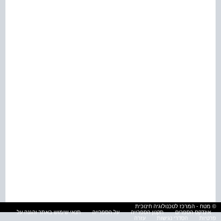
© מטח - המרכז לטכנולוגיה חינוכית
אינדקס הספרים
תקנון הספרייה
על הספרייה
תנאי שימוש באתר והגנה על
פרטיות
הסדרי נגישות
עזרה