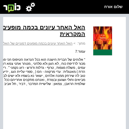
שלום אורח
האל האחר עיונים בכמה מופעים 
המקראית
מתוך:
>
האל האחר עיונים בכמה מופעים דמוניים של האל ב
עמוד:7
“ אלוהים של הברית הישנה הוא ככל הנראה הטיפוס הכי פחות 
מכור לרדיפת כוח , לא הוגן ולא סלחני , מטהר אתני צמא דם , ש
עמים , משלח מגפות , טרוף - גדלות ודורש - רוע נקמני " . רי
טוב לה שירחק ממנה אלהים , ישאר נא בשמיו ולא ישים לב אל
מביאים וחולי ושגעון ובצורת , ואנחנו מתקנים אחריהם ככל אשר
שולמית הראבן , צמאון : שלישיית המדבר , דביר , תל אביב תשנ " ו 