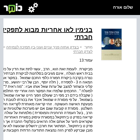
שלום אורח
בנימין לאו אחריות מבוא לתפקיד
חברתי
מתוך:
>
בצדק אחזה פניך עניים ועוני-בין תמיכה לצמיחה
>
בנ
לצדק חברתי
עמוד:13
מביקורת . לעומת זאת הוא , הרב , עשוי לתת את הדין על כל 
בבית ראש הגולה , אינם מגיבים בסלחנות לביקורת חברתית ו
נצרה בקרבה ביקורת חמורה כלפי החכם שמואל . במקור אחר ( 
המאה ה 3 - לספירה , ( חלה יוסף , הבן של רבי יהושע 
קליני וכשחזר למצב של ערות שאל אותו אביו : "מה ראית ?" ענ
למעלה " . החכמים שלמדו את המקור הזה אחרי ימי התלמוד ( ה
( שקבלה בידם רב מפי רב שעולם הפוך היינו שראה שמואל שה
בשמואל . על פי מסורת זו שמואל איבד את בכורתו לטובת הת
מצעקת האישה העשוקה . זוהי קריאה מאוחרת לקריאה התלמו
השלטון . מסורת זו קובעת שגם אם יש מערכות שלטוניות שביד ן
הרב , בעל העמדה הרוחנית והמוסרית ) מלמחות על עוולה המ
קריאה בפרק ט ביחזקאל במסגרת עיסוק בסוגיית האחריות אנ
שקוראים תיגר על אותם אלה הרואים בקלקולי החברה אך חשים
פרק ט ביחזקאל , המתאר את חורבן ירושלים שנעשה לא על ידי 
מובן שברקע לפרק הזה נמצאת התודעה הדתית הקובעת שכל מ