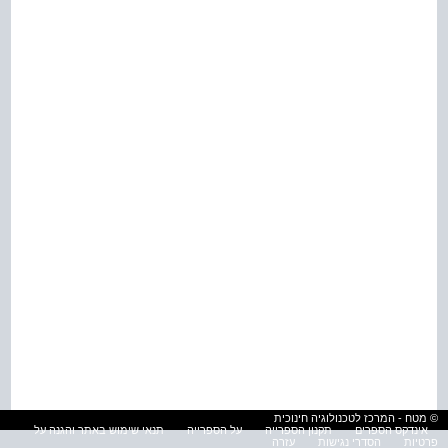
© מטח - המרכז לטכנולוגיה חינוכית
אינדקס הספרים
תקנון הספרייה
על הספרייה
תנאי שימוש באתר והגנה על
פרטיות
הסדרי נגישות
עזרה